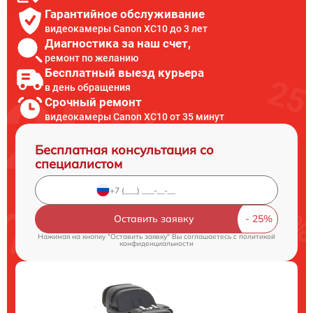
Гарантийное обслуживание
видеокамеры Canon XC10 до 3 лет
Диагностика за наш счет,
ремонт по желанию
Бесплатный выезд курьера
в день обращения
Срочный ремонт
видеокамеры Canon XC10 от 35 минут
Бесплатная консультация со
специалистом
Оставить заявку
Нажимая на кнопку "Оставить заявку" Вы соглашаетесь c
политикой
конфиденциальности