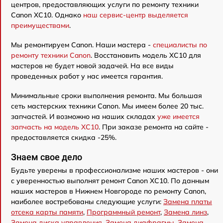
центров, предоставляющих услуги по ремонту техники
Canon XC10. Однако
наш сервис-центр выделяется
преимуществами
.
Мы ремонтируем Canon. Наши мастера -
специалисты по
ремонту техники Canon
. Восстановить модель XC10 для
мастеров не будет новой задачей. На все виды
проведенных работ у нас имеется гарантия.
Минимальные сроки выполнения ремонта. Мы большая
сеть мастерских техники Canon. Мы имеем более 20 тыс.
запчастей. И возможно на наших складах
уже имеется
запчасть на модель XC10
. При заказе ремонта на сайте -
предоставляется скидка -25%.
Знаем свое дело
Будьте уверены в профессионализме наших мастеров - они
с уверенностью выполнят ремонт Canon XC10. По данным
наших мастеров в Нижнем Новгороде по ремонту Canon,
наиболее востребованы следующие услуги:
Замена платы
отсека карты памяти
,
Программный ремонт
,
Замена линз
,
Замена диска управления
,
Замена диафрагмы
,
Замена