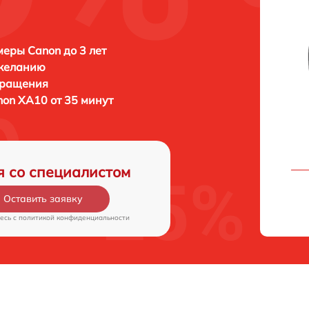
еры Canon до 3 лет
 желанию
бращения
on XA10 от 35 минут
я со специалистом
Оставить заявку
есь c
политикой конфиденциальности