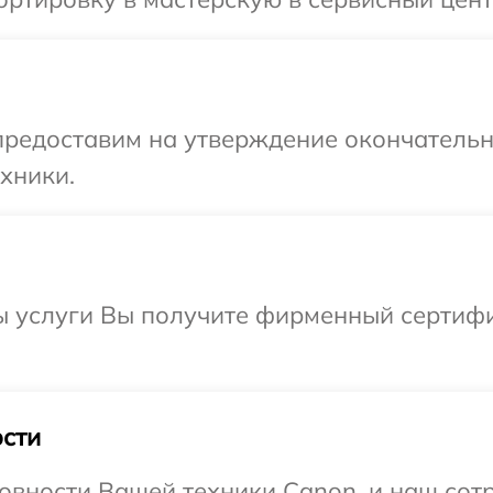
предоставим на утверждение окончательны
хники.
ы услуги Вы получите фирменный сертифи
сти
овности Вашей техники Canon, и наш сотр