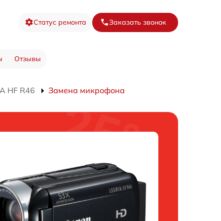
Статус ремонта
Заказать звонок
ы
Отзывы
A HF R46
Замена микрофона