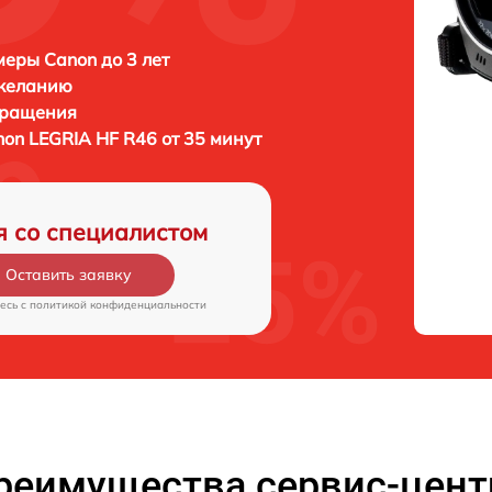
еры Canon до 3 лет
 желанию
бращения
on LEGRIA HF R46 от 35 минут
я со специалистом
Оставить заявку
есь c
политикой конфиденциальности
реимущества сервис-цент