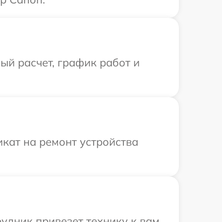
й расчет, график работ и
кат на ремонт устройства
удник привезет технику к вам