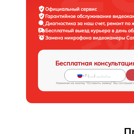
Официальный сервис
Гарантийное обслуживание
видеокам
Диагностика за наш счет,
ремонт по
Бесплатный выезд курьера
в день о
Замена микрофона видеокамеры
Can
Бесплатная консультаци
Нажимая на кнопку "Оставить заявку" Вы соглашает
П