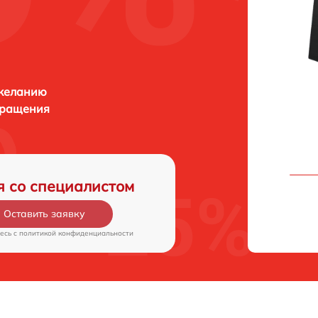
 желанию
бращения
я со специалистом
Оставить заявку
есь c
политикой конфиденциальности