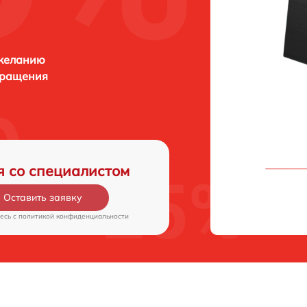
 желанию
бращения
я со специалистом
Оставить заявку
есь c
политикой конфиденциальности