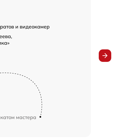
ратов и видеокамер
еева,
ика»
икатом мастера