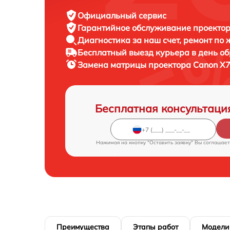
Официальный сервис
Гарантийное обслуживание
проектор
Диагностика за наш счет,
ремонт по
Бесплатный выезд курьера
в день о
Замена матрицы проектора
Canon X7
Бесплатная консультаци
Нажимая на кнопку "Оставить заявку" Вы соглашает
Преимущества
Этапы работ
Модели