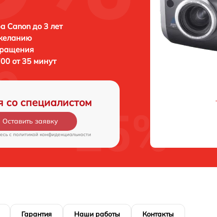
а Canon до 3 лет
 желанию
бращения
00 от 35 минут
я со специалистом
Оставить заявку
есь c
политикой конфиденциальности
Гарантия
Наши работы
Контакты