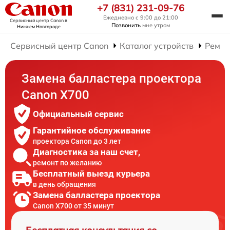
+7 (831) 231-09-76
Ежедневно с 9:00 до 21:00
Сервисный центр Canon
в
Позвонить
мне утром
Нижнем Новгороде
Сервисный центр Canon
Каталог устройств
Ремон
Замена балластера проектора
Canon X700
Официальный сервис
Гарантийное обслуживание
проектора Canon до 3 лет
Диагностика за наш счет,
ремонт по желанию
Бесплатный выезд курьера
в день обращения
Замена балластера проектора
Canon X700 от 35 минут