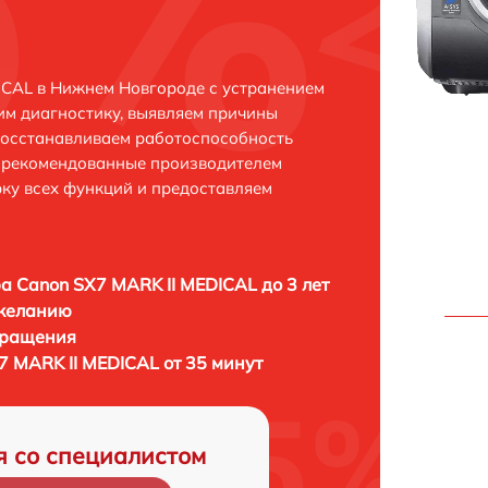
ICAL в Нижнем Новгороде с устранением
м диагностику, выявляем причины
восстанавливаем работоспособность
и рекомендованные производителем
рку всех функций и предоставляем
а Canon SX7 MARK II MEDICAL до 3 лет
 желанию
бращения
7 MARK II MEDICAL от 35 минут
я со специалистом