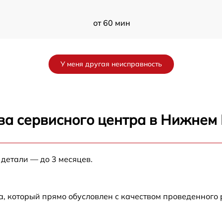
от 60 мин
AL
от 60 мин
У меня другая неисправность
от 60 мин
II
от 60 мин
ва сервисного центра в Нижнем
K
от 60 мин
 детали — до 3 месяцев.
от 60 мин
от 60 мин
а, который прямо обусловлен с качеством проведенного
от 60 мин