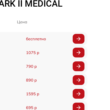
ARK II MEDICAL
Цена
бесплатно
1075 р
790 р
890 р
1595 р
695 р