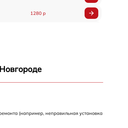
1280 р
400 р
1390 р
1700 р
 Новгороде
1145 р
1050 р
690 р
 ремонта (например, неправильная установка
790 р