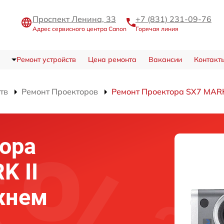
Проспект Ленина, 33
+7 (831) 231-09-76
Адрес сервисного центра Canon
Горячая линия
Ремонт устройств
Цена ремонта
Вакансии
Контакт
тв
Ремонт Проекторов
Ремонт Проектора SX7 MARK
ора
K II
жнем