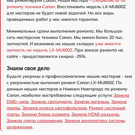
Мы ремонтируем Canon. Наши мастера -
специалисты по
ремонту техники Canon
. Восстановить модель LX-MU600Z
для мастеров не будет новой задачей. На все виды
проведенных работ у нас имеется гарантия.
Минимальные сроки выполнения ремонта. Мы большая
сеть мастерских техники Canon. Мы имеем более 20 тыс.
запчастей. И возможно на наших складах
уже имеется
запчасть на модель LX-MU600Z
. При заказе ремонта на
сайте - предоставляется скидка -25%.
Знаем свое дело
Будьте уверены в профессионализме наших мастеров - они
с уверенностью выполнят ремонт Canon LX-MU600Z. По
данным наших мастеров в Нижнем Новгороде по ремонту
Canon, наиболее востребованы следующие услуги:
Замена
DMD-чипа
,
Замена светодиода
,
Замена матрицы
,
Замена
лампы
,
Замена колеса цветофильтров
,
Ремонт системной
платы
,
Замена блока розжига
,
Замена HDMI разъема
,
Замена платы сопряжения
,
Замена вентилятора системы
охлаждения
.