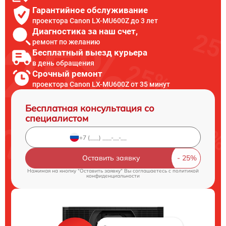
Гарантийное обслуживание
проектора Canon LX-MU600Z до 3 лет
Диагностика за наш счет,
ремонт по желанию
Бесплатный выезд курьера
в день обращения
Срочный ремонт
проектора Canon LX-MU600Z от 35 минут
Бесплатная консультация со
специалистом
Оставить заявку
Нажимая на кнопку "Оставить заявку" Вы соглашаетесь c
политикой
конфиденциальности