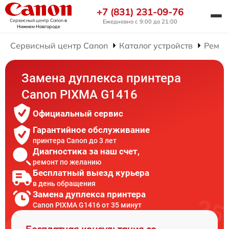
+7 (831) 231-09-76
Сервисный центр Canon
в
Ежедневно с 9:00 до 21:00
Нижнем Новгороде
Сервисный центр Canon
Каталог устройств
Ремон
Замена дуплекса принтера
Canon PIXMA G1416
Официальный сервис
Гарантийное обслуживание
принтера Canon до 3 лет
Диагностика за наш счет,
ремонт по желанию
Бесплатный выезд курьера
в день обращения
Замена дуплекса принтера
Canon PIXMA G1416 от 35 минут