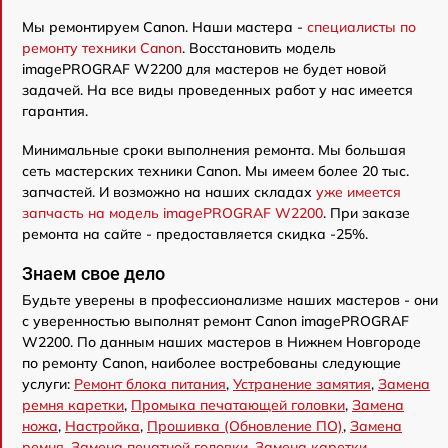
Мы ремонтируем Canon. Наши мастера -
специалисты по
ремонту техники Canon
. Восстановить модель
imagePROGRAF W2200 для мастеров не будет новой
задачей. На все виды проведенных работ у нас имеется
гарантия.
Минимальные сроки выполнения ремонта. Мы большая
сеть мастерских техники Canon. Мы имеем более 20 тыс.
запчастей. И возможно на наших складах
уже имеется
запчасть на модель imagePROGRAF W2200
. При заказе
ремонта на сайте - предоставляется скидка -25%.
Знаем свое дело
Будьте уверены в профессионализме наших мастеров - они
с уверенностью выполнят ремонт Canon imagePROGRAF
W2200. По данным наших мастеров в Нижнем Новгороде
по ремонту Canon, наиболее востребованы следующие
услуги:
Ремонт блока питания
,
Устранение замятия
,
Замена
ремня каретки
,
Промыка печатающей головки
,
Замена
ножа
,
Настройка
,
Прошивка (Обновление ПО)
,
Замена
ремня
,
Замена печатной головки
,
Замена каретки
.