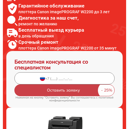
Гарантийное обслуживание
плоттера Canon imagePROGRAF W2200 до 3 лет
Диагностика за наш счет,
ремонт по желанию
Бесплатный выезд курьера
в день обращения
Срочный ремонт
плоттера Canon imagePROGRAF W2200 от 35 минут
Бесплатная консультация со
специалистом
Оставить заявку
Нажимая на кнопку "Оставить заявку" Вы соглашаетесь c
политикой
конфиденциальности