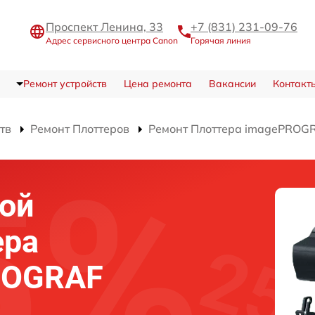
Проспект Ленина, 33
+7 (831) 231-09-76
Адрес сервисного центра Canon
Горячая линия
Ремонт устройств
Цена ремонта
Вакансии
Контакт
тв
Ремонт Плоттеров
Ремонт Плоттера imagePROGR
ой
ера
ROGRAF