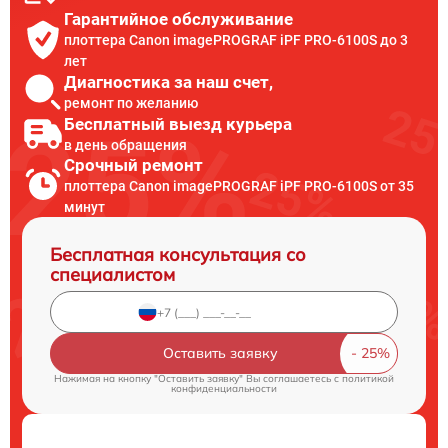
Гарантийное обслуживание
плоттера Canon imagePROGRAF iPF PRO-6100S до 3
лет
Диагностика за наш счет,
ремонт по желанию
Бесплатный выезд курьера
в день обращения
Срочный ремонт
плоттера Canon imagePROGRAF iPF PRO-6100S от 35
минут
Бесплатная консультация со
специалистом
Оставить заявку
Нажимая на кнопку "Оставить заявку" Вы соглашаетесь c
политикой
конфиденциальности