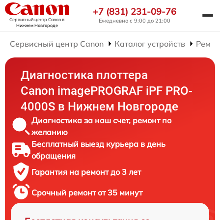
+7 (831) 231-09-76
Сервисный центр Canon
в
Ежедневно с 9:00 до 21:00
Нижнем Новгороде
Сервисный центр Canon
Каталог устройств
Ремон
Диагностика плоттера
Canon imagePROGRAF iPF PRO-
4000S в Нижнем Новгороде
Диагностика за наш счет, ремонт по
желанию
Бесплатный выезд курьера в день
обращения
Гарантия на ремонт до 3 лет
Срочный ремонт от 35 минут