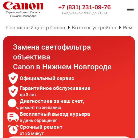
+7 (831) 231-09-76
Сервисный центр Canon
в
Ежедневно с 9:00 до 21:00
Нижнем Новгороде
Сервисный центр Canon
Каталог устройств
Ремон
Замена светофильтра
объектива
Canon в Нижнем Новгороде
Официальный сервис
Гарантийное обслуживание
до 3 лет
Диагностика за наш счет,
ремонт по желанию
Бесплатный выезд курьера
в день обращения
Срочный ремонт
от 35 минут