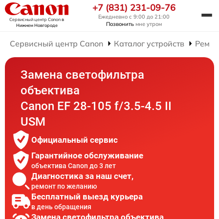
+7 (831) 231-09-76
Ежедневно с 9:00 до 21:00
Сервисный центр Canon
в
Позвонить
мне утром
Нижнем Новгороде
Сервисный центр Canon
Каталог устройств
Ремон
Замена светофильтра
объектива
Canon EF 28-105 f/3.5-4.5 II
USM
Официальный сервис
Гарантийное обслуживание
объектива Canon до 3 лет
Диагностика за наш счет,
ремонт по желанию
Бесплатный выезд курьера
в день обращения
Замена светофильтра объектива