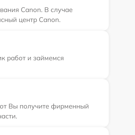
вания Canon. В случае
исный центр Canon.
ик работ и займемся
абот Вы получите фирменный
асти.