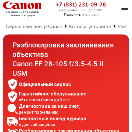
+7 (831) 231-09-76
Ежедневно с 9:00 до 21:00
Сервисный центр Canon
в
Позвонить
мне утром
Нижнем Новгороде
Сервисный центр Canon
Каталог устройств
Ремон
Разблокировка заклинивания
объектива
Canon EF 28-105 f/3.5-4.5 II
USM
Официальный сервис
Гарантийное обслуживание
объектива Canon до 3 лет
Диагностика за наш счет,
ремонт по желанию
Бесплатный выезд курьера
в день обращения
Разблокировка заклинивания объектива