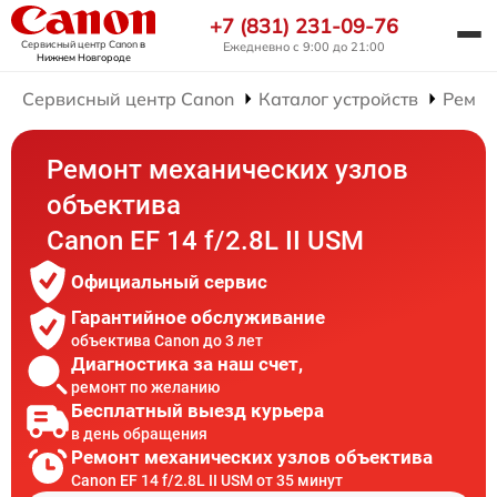
+7 (831) 231-09-76
Сервисный центр Canon
в
Ежедневно с 9:00 до 21:00
Нижнем Новгороде
Сервисный центр Canon
Каталог устройств
Ремон
Ремонт механических узлов
объектива
Canon EF 14 f/2.8L II USM
Официальный сервис
Гарантийное обслуживание
объектива Canon до 3 лет
Диагностика за наш счет,
ремонт по желанию
Бесплатный выезд курьера
в день обращения
Ремонт механических узлов объектива
Canon EF 14 f/2.8L II USM от 35 минут