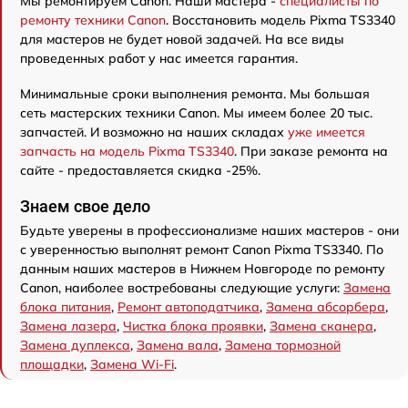
Мы ремонтируем Canon. Наши мастера -
специалисты по
ремонту техники Canon
. Восстановить модель Pixma TS3340
для мастеров не будет новой задачей. На все виды
проведенных работ у нас имеется гарантия.
Минимальные сроки выполнения ремонта. Мы большая
сеть мастерских техники Canon. Мы имеем более 20 тыс.
запчастей. И возможно на наших складах
уже имеется
запчасть на модель Pixma TS3340
. При заказе ремонта на
сайте - предоставляется скидка -25%.
Знаем свое дело
Будьте уверены в профессионализме наших мастеров - они
с уверенностью выполнят ремонт Canon Pixma TS3340. По
данным наших мастеров в Нижнем Новгороде по ремонту
Canon, наиболее востребованы следующие услуги:
Замена
блока питания
,
Ремонт автоподатчика
,
Замена абсорбера
,
Замена лазера
,
Чистка блока проявки
,
Замена сканера
,
Замена дуплекса
,
Замена вала
,
Замена тормозной
площадки
,
Замена Wi-Fi
.