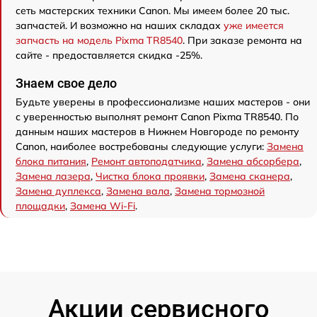
сеть мастерских техники Canon. Мы имеем более 20 тыс.
запчастей. И возможно на наших складах
уже имеется
запчасть на модель Pixma TR8540
. При заказе ремонта на
сайте - предоставляется скидка -25%.
Знаем свое дело
Будьте уверены в профессионализме наших мастеров - они
с уверенностью выполнят ремонт Canon Pixma TR8540. По
данным наших мастеров в Нижнем Новгороде по ремонту
Canon, наиболее востребованы следующие услуги:
Замена
блока питания
,
Ремонт автоподатчика
,
Замена абсорбера
,
Замена лазера
,
Чистка блока проявки
,
Замена сканера
,
Замена дуплекса
,
Замена вала
,
Замена тормозной
площадки
,
Замена Wi-Fi
.
Акции сервисного