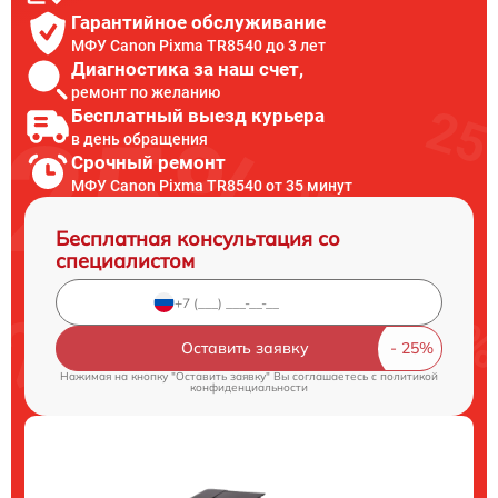
Гарантийное обслуживание
МФУ Canon Pixma TR8540 до 3 лет
Диагностика за наш счет,
ремонт по желанию
Бесплатный выезд курьера
в день обращения
Срочный ремонт
МФУ Canon Pixma TR8540 от 35 минут
Бесплатная консультация со
специалистом
Оставить заявку
Нажимая на кнопку "Оставить заявку" Вы соглашаетесь c
политикой
конфиденциальности