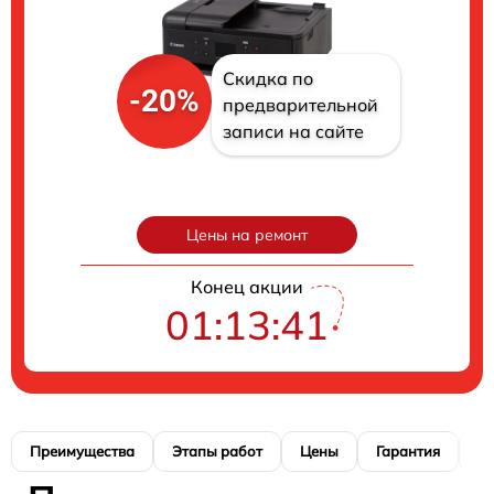
Скидка по
-20%
предварительной
записи на сайте
Цены на ремонт
Конец акции
01:13:40
Преимущества
Этапы работ
Цены
Гарантия
М