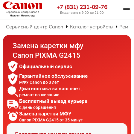
+7 (831) 231-09-76
Сервисный центр Canon
в
Ежедневно с 9:00 до 21:00
Нижнем Новгороде
Сервисный центр Canon
Каталог устройств
Ремо
Замена каретки мфу
Canon PIXMA G2415
Официальный сервис
Гарантийное обслуживание
МФУ Canon до 3 лет
Диагностика за наш счет,
ремонт по желанию
Бесплатный выезд курьера
в день обращения
Замена каретки МФУ
Canon PIXMA G2415 от 35 минут