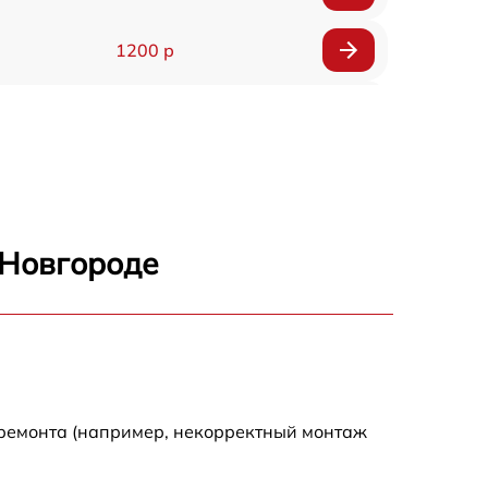
1200 р
900 р
1500 р
1200 р
 Новгороде
1800 р
800 р
1500 р
 ремонта (например, некорректный монтаж
2500 р