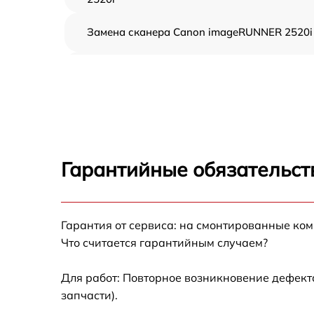
Замена сканера Canon imageRUNNER 2520i
Замена дуплекса Canon imageRUNNER 2520
Замена вала Canon imageRUNNER 2520i
Замена тормозной площадки Canon
imageRUNNER 2520i
Гарантийные обязательст
Замена Wi-Fi Canon imageRUNNER 2520i
Гарантия от сервиса: на смонтированные ко
Замена каретки Canon imageRUNNER 2520i
Что считается гарантийным случаем?
Замена печатной головки Canon
imageRUNNER 2520i
Для работ: Повторное возникновение дефект
запчасти).
Замена печки Canon imageRUNNER 2520i