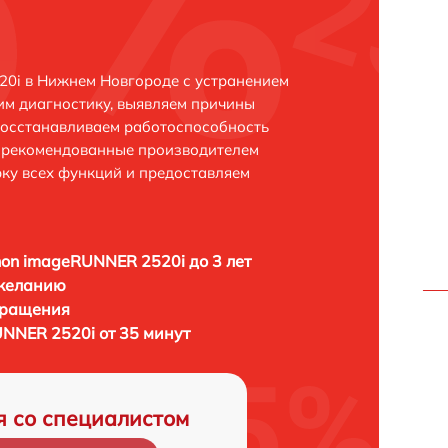
0i в Нижнем Новгороде с устранением
м диагностику, выявляем причины
восстанавливаем работоспособность
и рекомендованные производителем
рку всех функций и предоставляем
n imageRUNNER 2520i до 3 лет
 желанию
бращения
NNER 2520i от 35 минут
я со специалистом