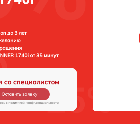
n до 3 лет
 желанию
бращения
NNER 1740i от 35 минут
я со специалистом
Оставить заявку
есь c
политикой конфиденциальности