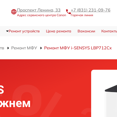
Проспект Ленина, 33
+7 (831) 231-09-76
Адрес сервисного центра Canon
Горячая линия
Ремонт устройств
Цена ремонта
Вакансии
Контакт
тв
Ремонт МФУ
Ремонт МФУ i-SENSYS LBP712Cx
S
ижнем