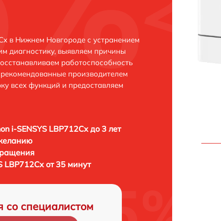
Cx в Нижнем Новгороде с устранением
м диагностику, выявляем причины
восстанавливаем работоспособность
и рекомендованные производителем
рку всех функций и предоставляем
n i-SENSYS LBP712Cx до 3 лет
 желанию
бращения
 LBP712Cx от 35 минут
я со специалистом