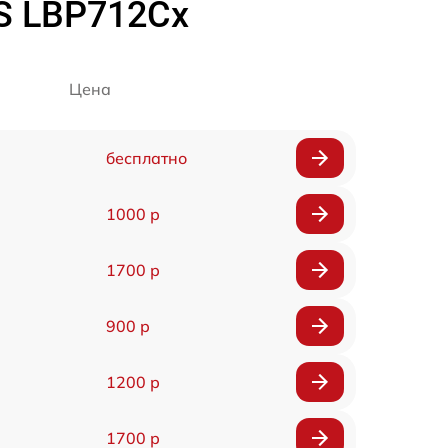
S LBP712Cx
Цена
бесплатно
1000 р
1700 р
900 р
1200 р
1700 р