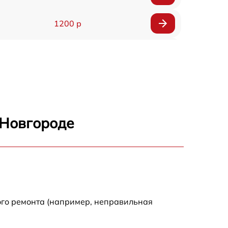
1200 р
900 р
1500 р
1200 р
 Новгороде
1800 р
800 р
1500 р
ого ремонта (например, неправильная
2500 р