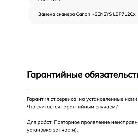
Замена сканера Canon i-SENSYS LBP712Cx
Замена дуплекса Canon i-SENSYS LBP712Cx
Замена вала Canon i-SENSYS LBP712Cx
Замена тормозной площадки Canon i-
SENSYS LBP712Cx
Гарантийные обязательст
Замена Wi-Fi Canon i-SENSYS LBP712Cx
Гарантия от сервиса: на установленные нами
Замена каретки Canon i-SENSYS LBP712Cx
Что считается гарантийным случаем?
Замена печатной головки Canon i-SENSYS
LBP712Cx
Для работ: Повторное проявление неисправн
установка запчасти).
Замена печки Canon i-SENSYS LBP712Cx