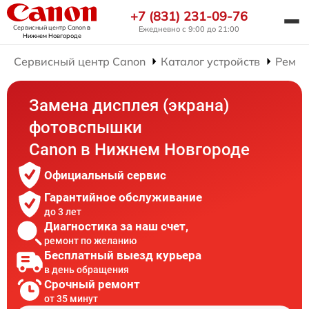
+7 (831) 231-09-76
Сервисный центр Canon
в
Ежедневно с 9:00 до 21:00
Нижнем Новгороде
Сервисный центр Canon
Каталог устройств
Ремон
Замена дисплея (экрана)
фотовспышки
Canon в Нижнем Новгороде
Официальный сервис
Гарантийное обслуживание
до 3 лет
Диагностика за наш счет,
ремонт по желанию
Бесплатный выезд курьера
в день обращения
Срочный ремонт
от 35 минут