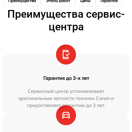
Преимущества
Этапы работ
Цены
Гарантия
М
Преимущества сервис-
центра
Гарантия до 3-х лет
Сервисный центр устанавливает
оригинальные запчасти техники Canon и
предоставляет гарантию до 3 лет.