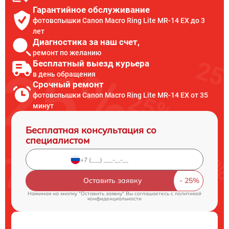
Гарантийное обслуживание
фотовспышки Canon Macro Ring Lite MR-14 EX до 3
лет
Диагностика за наш счет,
ремонт по желанию
Бесплатный выезд курьера
в день обращения
Срочный ремонт
фотовспышки Canon Macro Ring Lite MR-14 EX от 35
минут
Бесплатная консультация со
специалистом
Оставить заявку
Нажимая на кнопку "Оставить заявку" Вы соглашаетесь c
политикой
конфиденциальности