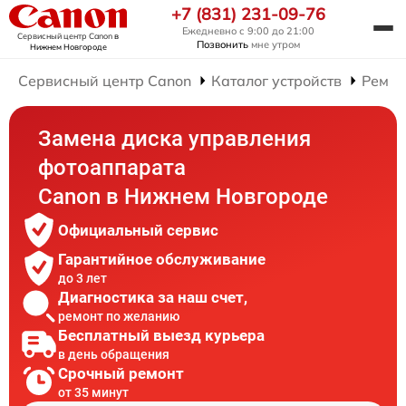
+7 (831) 231-09-76
Ежедневно с 9:00 до 21:00
Сервисный центр Canon
в
Позвонить
мне утром
Нижнем Новгороде
Сервисный центр Canon
Каталог устройств
Ремон
Замена диска управления
фотоаппарата
Canon в Нижнем Новгороде
Официальный сервис
Гарантийное обслуживание
до 3 лет
Диагностика за наш счет,
ремонт по желанию
Бесплатный выезд курьера
в день обращения
Срочный ремонт
от 35 минут