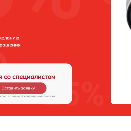
 желанию
бращения
я со специалистом
Оставить заявку
есь c
политикой конфиденциальности