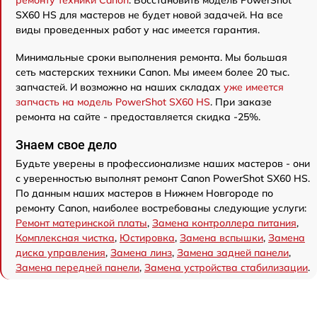
ремонту техники Canon
. Восстановить модель PowerShot
SX60 HS для мастеров не будет новой задачей. На все
виды проведенных работ у нас имеется гарантия.
Минимальные сроки выполнения ремонта. Мы большая
сеть мастерских техники Canon. Мы имеем более 20 тыс.
запчастей. И возможно на наших складах
уже имеется
запчасть на модель PowerShot SX60 HS
. При заказе
ремонта на сайте - предоставляется скидка -25%.
Знаем свое дело
Будьте уверены в профессионализме наших мастеров - они
с уверенностью выполнят ремонт Canon PowerShot SX60 HS.
По данным наших мастеров в Нижнем Новгороде по
ремонту Canon, наиболее востребованы следующие услуги:
Ремонт материнской платы
,
Замена контроллера питания
,
Комплексная чистка
,
Юстировка
,
Замена вспышки
,
Замена
диска управления
,
Замена линз
,
Замена задней панели
,
Замена передней панели
,
Замена устройства стабилизации
.