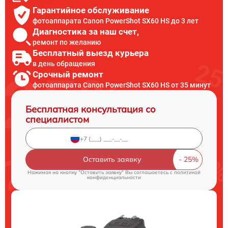
Гарантийное обслуживание
фотоаппарата Canon PowerShot SX60 HS до 3 лет
Диагностика за наш счет,
ремонт по желанию
Бесплатный выезд курьера
в день обращения
Срочный ремонт
фотоаппарата Canon PowerShot SX60 HS от 35 минут
Бесплатная консультация со
специалистом
Оставить заявку
Нажимая на кнопку "Оставить заявку" Вы соглашаетесь c
политикой
конфиденциальности