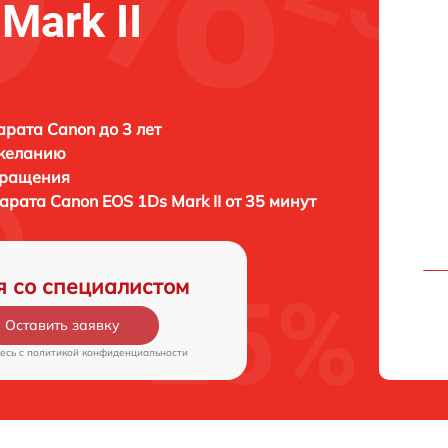
Mark II
рата Canon до 3 лет
 желанию
бращения
парата
Canon EOS 1Ds Mark II от 35 минут
я со специалистом
Оставить заявку
есь c
политикой конфиденциальности