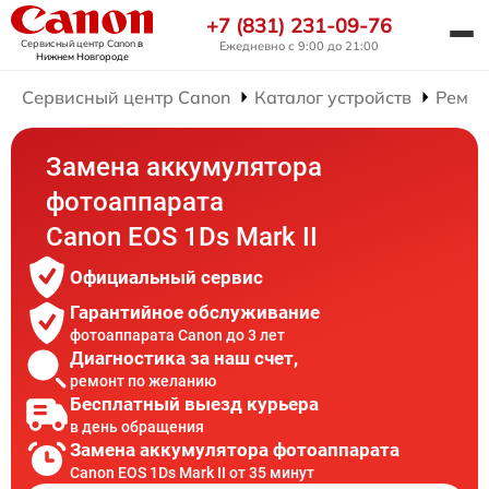
+7 (831) 231-09-76
Сервисный центр Canon
в
Ежедневно с 9:00 до 21:00
Нижнем Новгороде
Сервисный центр Canon
Каталог устройств
Ремон
Замена аккумулятора
фотоаппарата
Canon EOS 1Ds Mark II
Официальный сервис
Гарантийное обслуживание
фотоаппарата Canon до 3 лет
Диагностика за наш счет,
ремонт по желанию
Бесплатный выезд курьера
в день обращения
Замена аккумулятора фотоаппарата
Canon EOS 1Ds Mark II от 35 минут