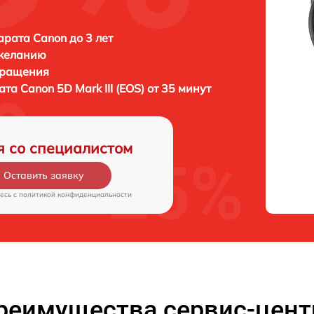
рата Canon до 3 лет
 желанию
бращения
рата
Canon 5D Mark III (EOS) от 35 минут
я со специалистом
Оставить заявку
есь c
политикой конфиденциальности
реимущества сервис-цент