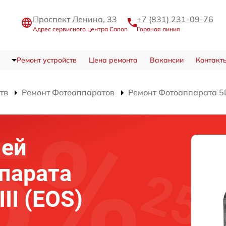
Проспект Ленина, 33
+7 (831) 231-09-76
Адрес сервисного центра Canon
Горячая линия
Ремонт устройств
Цена ремонта
Вакансии
Контакт
тв
Ремонт Фотоаппаратов
Ремонт Фотоаппарата 5D 
ней
парата
II (EOS)