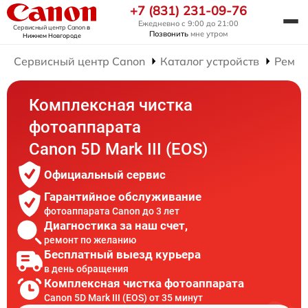
+7 (831) 231-09-76
Ежедневно с 9:00 до 21:00
Сервисный центр Canon
в
Позвонить
мне утром
Нижнем Новгороде
Сервисный центр Canon
Каталог устройств
Ремон
Комплексная чистка
фотоаппарата
Canon 5D Mark III (EOS)
Официальный сервис
Гарантийное обслуживание
фотоаппарата Canon до 3 лет
Диагностика за наш счет,
ремонт по желанию
Бесплатный выезд курьера
в день обращения
Комплексная чистка фотоаппарата
Canon 5D Mark III (EOS) от 35 минут